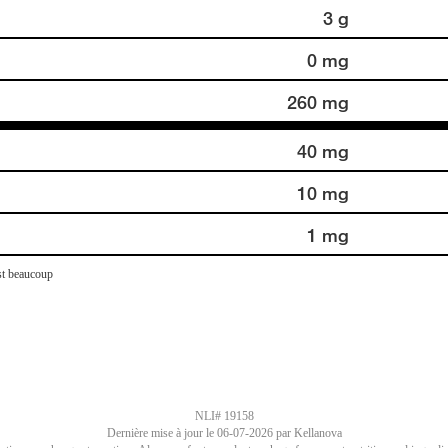
3 g
0 mg
260 mg
40 mg
10 mg
1 mg
st beaucoup
NLI# 19158
Dernière mise à jour le
06-07-2026
par Kellanova