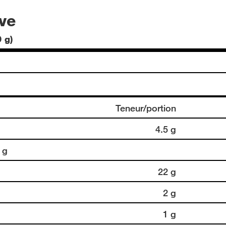
ive
 g)
Teneur/portion
4.5 g
 g
22 g
2 g
1 g