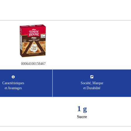
00064100158467
Caractéristiques
Société, Marque
et Avantages
et Durabilité
1 g
Sucre