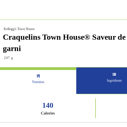
Kellogg's Town House
Craquelins Town House® Saveur de P
garni
247 g
Ingrédients
Nutrition
140
Calories